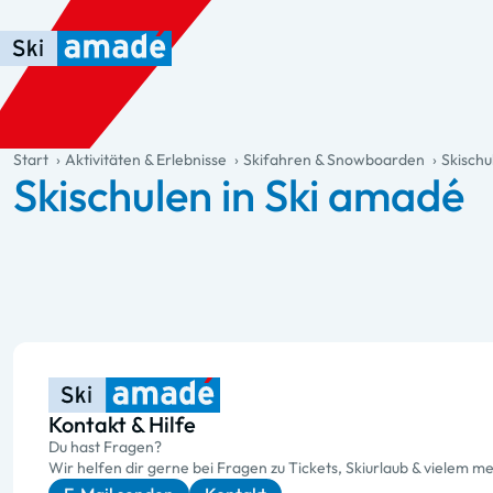
Zum Haupt-Inhalt springen
Springe zur Tabelle
Zur Haupt-Navigation springen
general.table-of-content
Start
Aktivitäten & Erlebnisse
Skifahren & Snowboarden
Skischu
Skischulen in Ski amadé
Kontakt & Hilfe
Du hast Fragen?
Wir helfen dir gerne bei Fragen zu Tickets, Skiurlaub & vielem me