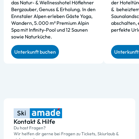
das Natur- & Wellnesshotel Höflehner
der Hoteltür
Bergzauber, Genuss & Erholung. In den
&
beheiztem
Ennstaler Alpen erleben Gäste Yoga,
Saunalandsc
Wandern, 5.000 m² Premium Alpin
abschalten, 
Spa mit Infinity-Pool und 12 Saunen
perfekte Url
sowie Naturküche.
Unterkunft buchen
Unterkunft
Kontakt & Hilfe
Du hast Fragen?
Wir helfen dir gerne bei Fragen zu Tickets, Skiurlaub &