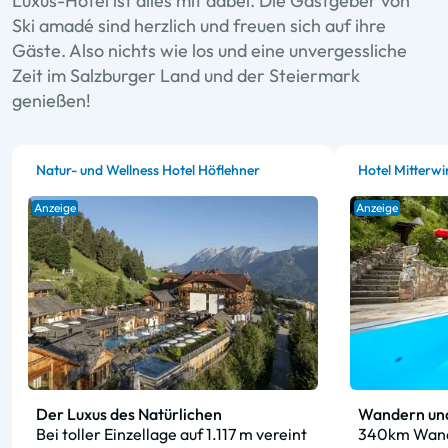
Luxus-Hotel ist alles mit dabei. Die Gastgeber von
Ski amadé sind herzlich und freuen sich auf ihre
Gäste. Also nichts wie los und eine unvergessliche
Zeit im Salzburger Land und der Steiermark
genießen!
Natur- und Wellness Hotel Höflehner
Hotel Mitterwi
Anzeige
Anzeige
Der Luxus des Natürlichen
Wandern und
Bei toller Einzellage auf 1.117 m vereint
340km Wande