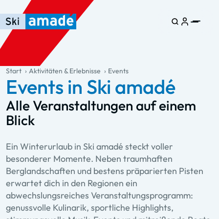
Zum Haupt-Inhalt springen
Springe zur Tabelle
Zur Haupt-Navigation springen
general.table-of-content
Start
Aktivitäten & Erlebnisse
Events
Events in Ski amadé
Alle Veranstaltungen auf einem
Blick
Ein Winterurlaub in Ski amadé steckt voller
besonderer Momente. Neben traumhaften
Berglandschaften und bestens präparierten Pisten
erwartet dich in den Regionen ein
abwechslungsreiches Veranstaltungsprogramm:
genussvolle Kulinarik, sportliche Highlights,