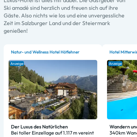
Luxus-Hotel ist alles mit dabei. Die Gastgeber von
Ski amadé sind herzlich und freuen sich auf ihre
Gäste. Also nichts wie los und eine unvergessliche
Zeit im Salzburger Land und der Steiermark
genießen!
Natur- und Wellness Hotel Höflehner
Hotel Mitterwi
Anzeige
Anzeige
Der Luxus des Natürlichen
Wandern und
Bei toller Einzellage auf 1.117 m vereint
340km Wande