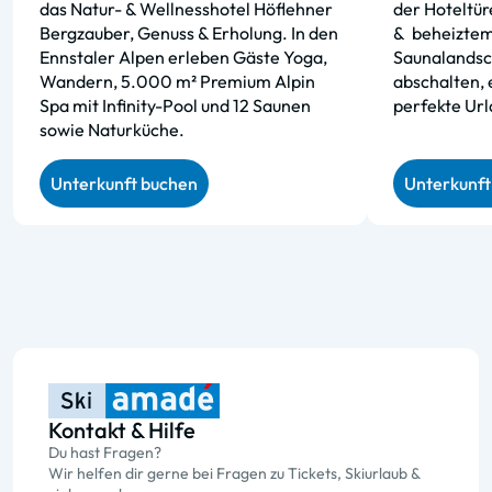
das Natur- & Wellnesshotel Höflehner
der Hoteltür
Bergzauber, Genuss & Erholung. In den
&
beheiztem
Ennstaler Alpen erleben Gäste Yoga,
Saunalandsc
Wandern, 5.000 m² Premium Alpin
abschalten, 
Spa mit Infinity-Pool und 12 Saunen
perfekte Url
sowie Naturküche.
Unterkunft buchen
Unterkunft
Kontakt & Hilfe
Du hast Fragen?
Wir helfen dir gerne bei Fragen zu Tickets, Skiurlaub &