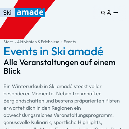
Zum Haupt-Inhalt springen
Springe zur Tabelle
Zur Haupt-Navigation springen
general.table-of-content
Start
Aktivitäten & Erlebnisse
Events
Events in Ski amadé
Alle Veranstaltungen auf einem
Blick
Ein Winterurlaub in Ski amadé steckt voller
besonderer Momente. Neben traumhaften
Berglandschaften und bestens präparierten Pisten
erwartet dich in den Regionen ein
abwechslungsreiches Veranstaltungsprogramm:
genussvolle Kulinarik, sportliche Highlights,