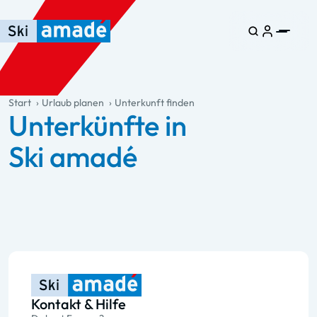
Zum Haupt-Inhalt springen
Springe zur Tabelle
Zur Haupt-Navigation springen
general.table-of-content
Start
Urlaub planen
Unterkunft finden
Unterkünfte in
Ski amadé
Kontakt & Hilfe