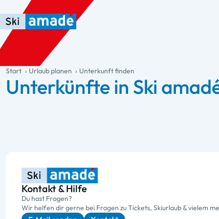
Zum Haupt-Inhalt springen
Springe zur Tabelle
Zur Haupt-Navigation springen
general.table-of-content
Start
Urlaub planen
Unterkunft finden
Unterkünfte in Ski amad
Kontakt & Hilfe
Du hast Fragen?
Wir helfen dir gerne bei Fragen zu Tickets, Skiurlaub & vielem me