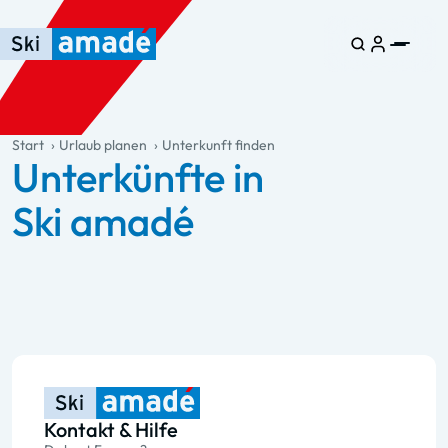
Zum Haupt-Inhalt springen
Springe zur Tabelle
Zur Haupt-Navigation springen
general.table-of-content
Start
Urlaub planen
Unterkunft finden
Unterkünfte in
Ski amadé
Kontakt & Hilfe