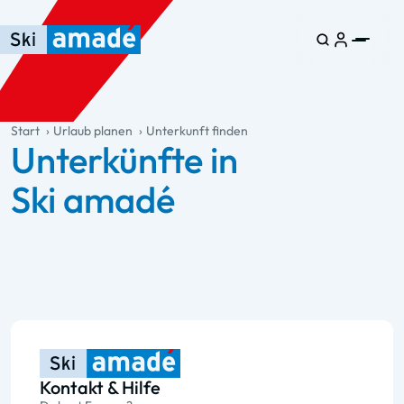
Zum Haupt-Inhalt springen
Springe zur Tabelle
Zur Haupt-Navigation springen
general.table-of-content
Start
Urlaub planen
Unterkunft finden
Unterkünfte in
Ski amadé
Kontakt & Hilfe